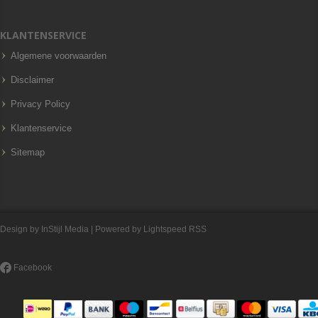
KLANTENSERVICE
Algemene voorwaarden
Disclaimer
Privacy Policy
Klantenservice
Sitemap
Design by
InStijl Media
| Powered by
Lightspeed
RSS
Facebook