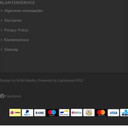
KLANTENSERVICE
Algemene voorwaarden
Disclaimer
Privacy Policy
Klantenservice
Sitemap
Design by
InStijl Media
| Powered by
Lightspeed
RSS
Facebook