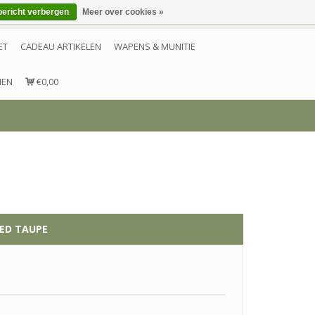
bericht verbergen
Meer over cookies »
Inloggen
Account aanmaken
Contact
ET
CADEAU ARTIKELEN
WAPENS & MUNITIE
NEN
€0,00
BED TAUPE
e