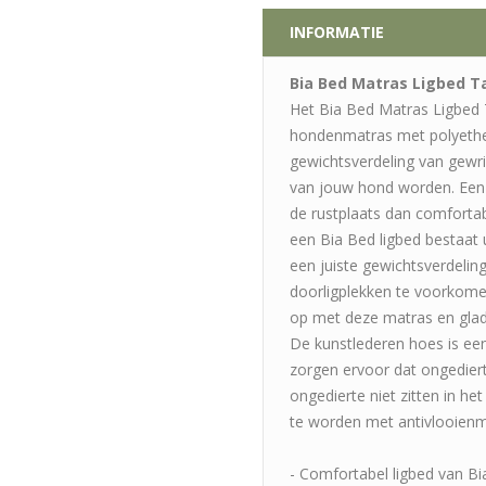
INFORMATIE
Bia Bed Matras Ligbed T
Het Bia Bed Matras Ligbed
hondenmatras met polyether
gewichtsverdeling van gewric
van jouw hond worden. Een h
de rustplaats dan comfortab
een Bia Bed ligbed bestaat u
een juiste gewichtsverdeling
doorligplekken te voorkomen
op met deze matras en glad
De kunstlederen hoes is een
zorgen ervoor dat ongedierte
ongedierte niet zitten in he
te worden met antivlooienm
- Comfortabel ligbed van B