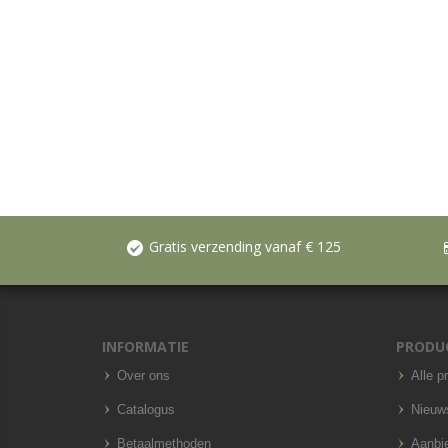
Gratis verzending vanaf € 125
INFORMATIE
PRODU
Over ons
Alle p
Catalogus
Nieuw
Betaalmethoden
Aanbi