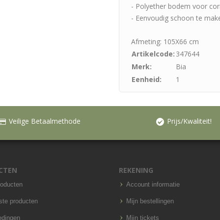
- Polyether bodem voor cor
- Eenvoudig schoon te mak
Afmeting: 105X66 cm
Artikelcode:
347644
Merk:
Bia
Eenheid:
1
Veilige Betaalmethode
Prijs/Kwaliteit!
CTEN
REKENING
roducten
Account informatie
ste producten
Mijn bestellingen
edingen
Mijn tickets