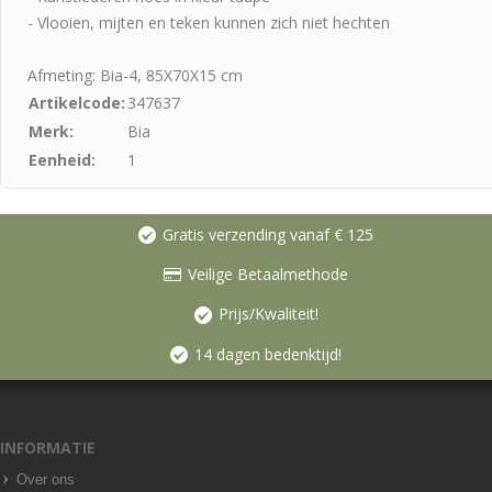
- Vlooien, mijten en teken kunnen zich niet hechten
Afmeting: Bia-4, 85X70X15 cm
Artikelcode:
347637
Merk:
Bia
Eenheid:
1
Gratis verzending vanaf € 125
Veilige Betaalmethode
Prijs/Kwaliteit!
14 dagen bedenktijd!
INFORMATIE
Over ons