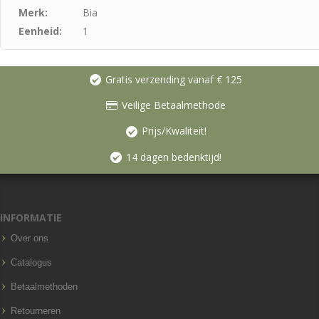
Merk:
Bia
Eenheid:
1
Gratis verzending vanaf € 125
Veilige Betaalmethode
Prijs/Kwaliteit!
14 dagen bedenktijd!
INFORMATIE
Over ons
Catalogus
Betaalmethoden
Retourneren