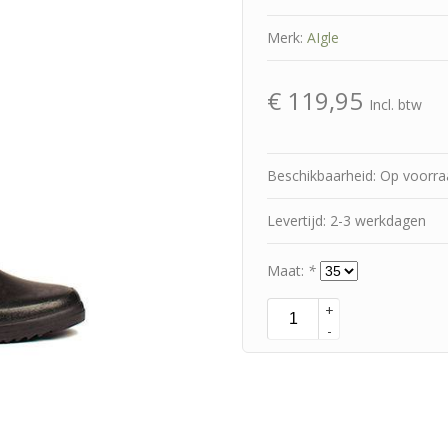
Merk:
AIgle
€
119,95
Incl. btw
Beschikbaarheid: Op voorr
Levertijd: 2-3 werkdagen
Maat:
*
+
-