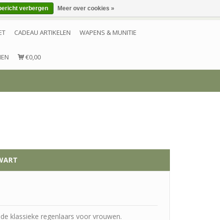
bericht verbergen
Meer over cookies »
Inloggen
Account aanmaken
Contact
ET
CADEAU ARTIKELEN
WAPENS & MUNITIE
NEN
€0,00
ZWART
e klassieke regenlaars voor vrouwen.