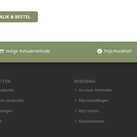
KLIK & BESTEL
Veilige Betaalmethode
Prijs/Kwaliteit!
CTEN
REKENING
roducten
Account informatie
ste producten
Mijn bestellingen
edingen
Mijn tickets
n
Nieuwsbrieven