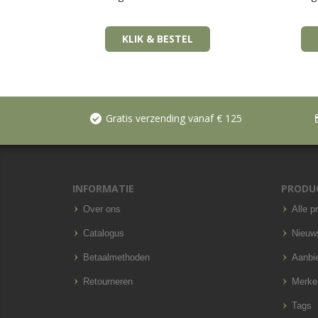
KLIK & BESTEL
Gratis verzending vanaf € 125
INFORMATIE
PRODU
Over ons
Alle p
Catalogus
Nieuw
Betaalmethoden
Aanbi
Retourneren
Merke
Tags