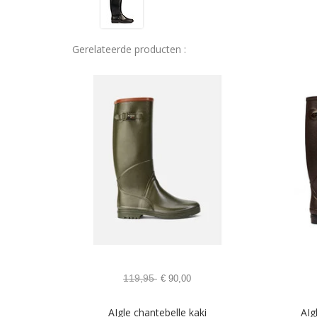
Gerelateerde producten :
119,95
€
90,00
AIgle chantebelle kaki
AIg