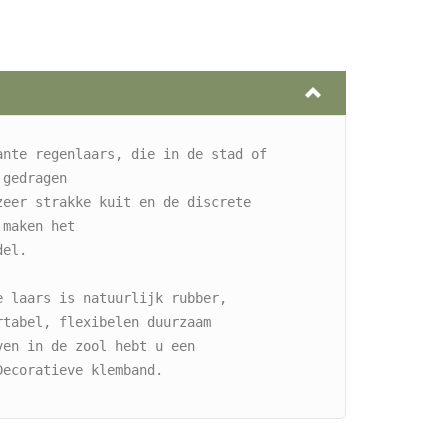
ante regenlaars, die in de stad of 
 gedragen 
zeer strakke kuit en de discrete 
 maken het 
del.
 laars is natuurlijk rubber, 
rtabel, flexibelen duurzaam
en in de zool hebt u een 
Decoratieve klemband.