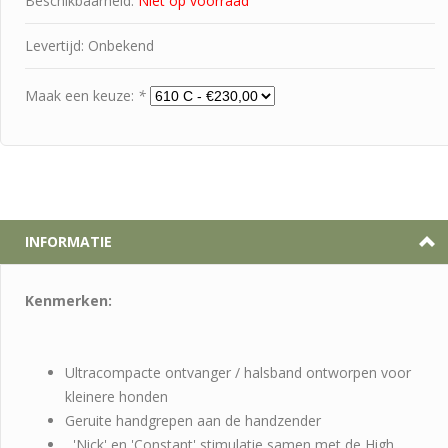
Beschikbaarheid:
Niet op voorraad
Levertijd: Onbekend
Maak een keuze:
*
INFORMATIE
Kenmerken:
Ultracompacte ontvanger / halsband ontworpen voor
kleinere honden
Geruite handgrepen aan de handzender
'Nick' en 'Constant' stimulatie samen met de High