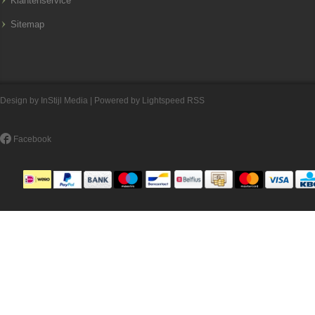
Klantenservice
Sitemap
Design by
InStijl Media
| Powered by
Lightspeed
RSS
Facebook