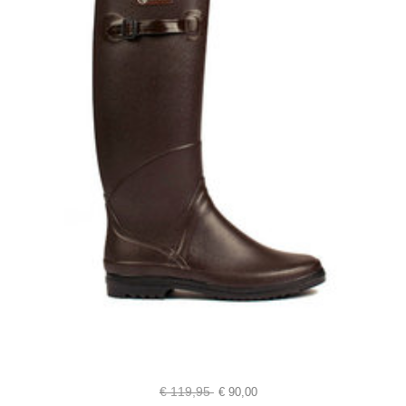
€
119,95
€
90,00