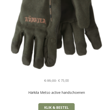
€
95,00
€
75,00
Härkila Metso active handschoenen
KLIK & BESTEL